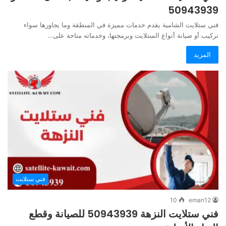
50943939
فني ستلايت الشامية يقدم خدمات مميزة في المنطقة وما يجاورها سواء
تركيب أو صيانة أنواع الستلايت وبرمجتها، وخدماته متاحة على…
المزيد
فني ستلايت
10
eman12
فني ستلايت النزهة 50943939 للصيانة وقطع