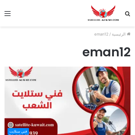
الرئيسية
/
eman12
eman12
فني ستلايت