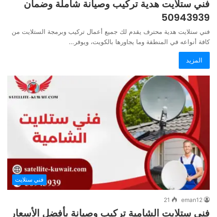
فني ستلايت هدية تركيب وصيانة شاملة وضمان
50943939
فني ستلايت هدية محترف يقدم لك جميع أعمال تركيب وبرمجة الستلايت من
كافة أنواعه في المنطقة وما يجاورها بالكويت، ويوفر…
المزيد
فني ستلايت
21
eman12
فني ستلايت الشامية تركيب وصيانة بأفضل الأسعار