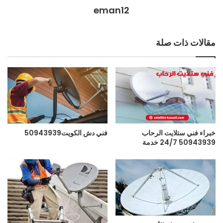
eman12
مقالات ذات صلة
خبراء فني ستلايت الرحاب
فني دش الكويت50943939
50943939 24/7 خدمة