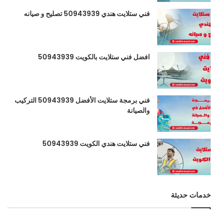
فني ستلايت هندي 50943939 تصليح و صيانه
افضل فني ستلايت بالكويت 50943939
فني برمجة ستلايت الأفضل 50943939 التركيب
والصيانة
فني ستلايت هندي الكويت 50943939
خدمات حديثة