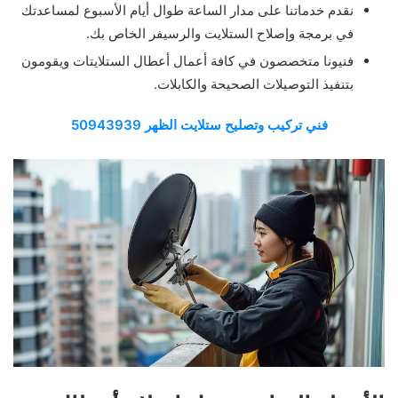
نقدم خدماتنا على مدار الساعة طوال أيام الأسبوع لمساعدتك
في برمجة وإصلاح الستلايت والرسيفر الخاص بك.
فنيونا متخصصون في كافة أعمال أعطال الستلايتات ويقومون
بتنفيذ التوصيلات الصحيحة والكابلات.
فني تركيب وتصليح ستلايت الظهر 50943939