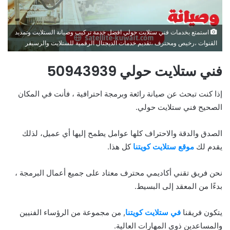
استمتع بخدمات فني ستلايت حولي افضل خدمة تركيب وصيانة الستلايت وتمديد
القنوات ،رخيص ومحترف ،تقديم خدمات الديجتال الرقمية للستلايت والرسيفر
فني ستلايت حولي 50943939
إذا كنت تبحث عن صيانة رائعة وبرمجة احترافية ، فأنت في المكان
الصحيح فني ستلايت حولي.
الصدق والدقة والاحتراف كلها عوامل يطمح إليها أي عميل، لذلك
يقدم لك
موقع ستلايت كويتنا
كل هذا.
نحن فريق تقني أكاديمي محترف معتاد على جميع أعمال البرمجة ،
بدءًا من المعقد إلى البسيط.
يتكون فريقنا
في ستلايت كويتنا
, من مجموعة من الرؤساء الفنيين
والمساعدين ذوي المهارات العالية.