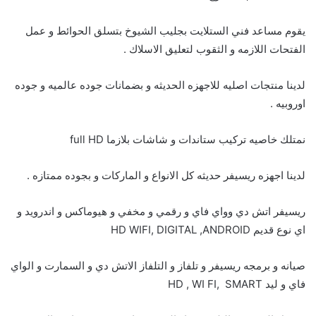
يقوم مساعد فني الستلايت بجليب الشيوخ بتسلق الحوائط و عمل
الفتحات اللازمه و الثقوب لتعليق الاسلاك .
لدينا منتجات اصليه للاجهزه الحديثه و بضمانات جوده عالميه و جوده
اوروبيه .
نمتلك خاصيه تركيب ستاندات و شاشات بلازما full HD
لدينا اجهزه ريسيفر حديثه كل الانواع و الماركات و بجوده ممتازه .
ريسيفر اتش دي وواي فاي و رقمي و مخفي و هيوماكس و اندرويد و
اي نوع قديم HD WIFI, DIGITAL ,ANDROID
صيانه و برمجه ريسيفر و تلفاز و التلفاز الاتش دي و السمارت و الواي
فاي و ليد HD , WI FI, SMART