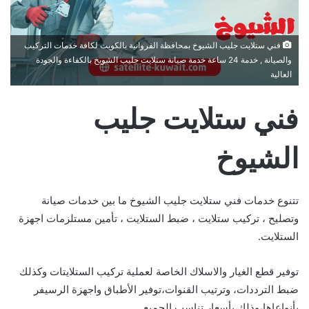
فني ستلايت جليب الشيوخ بمحافظة الفروانية بالكويت لكافة خدمات التركيب
والصيانة , خدمة 24 ساعة خدمة صيانة ستلايت جليب الشويخ بالكفاءة والجودة
العالية
فني ستلايت جليب
الشيوخ
تتنوع خدمات فني ستلايت جليب الشيوخ ما بين خدمات صيانة
وتصليح ، تركيب ستلايت ، ضبط الستلايت ، تأمين مستلزمات اجهزة
الستلايت.
توفير قطع الغيار والاسلاك الخاصة لعملية تركيب الستلايتات وكذلك
ضبط الترددات، وترتيب القنوات،توفير الأطباق واجهزة الرسيفر
بأنواعاها،وذلك بأسعار تناسب الجميع.