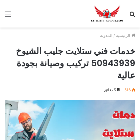
الرئيسية
/
المدونة
خدمات فني ستلايت جليب الشيوخ
50943939 تركيب وصيانة بجودة
عالية
516
5 دقائق