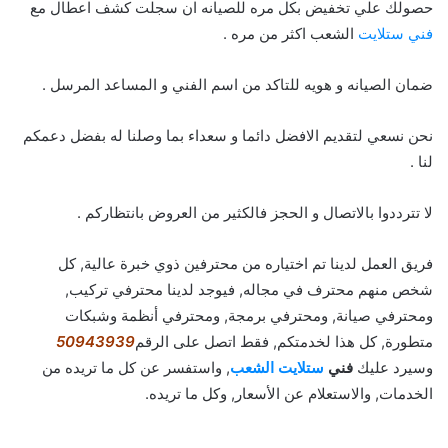
حصولك علي تخفيض بكل مره للصيانه ان سجلت كشف اعطال مع
فني ستلايت
الشعب اكثر من مره .
ضمان الصيانه و هويه للتاكد من اسم الفني و المساعد المرسل .
نحن نسعي لتقديم الافضل دائما و سعداء بما وصلنا له بفضل دعمكم
لنا .
لا تترددوا بالاتصال و الحجز فالكثير من العروض بانتظاركم .
فريق العمل لدينا تم اختياره من محترفين ذوي خبرة عالية, كل
شخص منهم محترف في مجاله, فيوجد لدينا محترفي تركيب,
ومحترفي صيانة, ومحترفي برمجة, ومحترفي أنظمة وشبكات
متطورة, كل هذا لخدمتكم, فقط اتصل على الرقم
50943939
وسيرد عليك
فني
ستلايت الشعب
, واستفسر عن كل ما تريده من
الخدمات, والاستعلام عن الأسعار, وكل ما تريده.