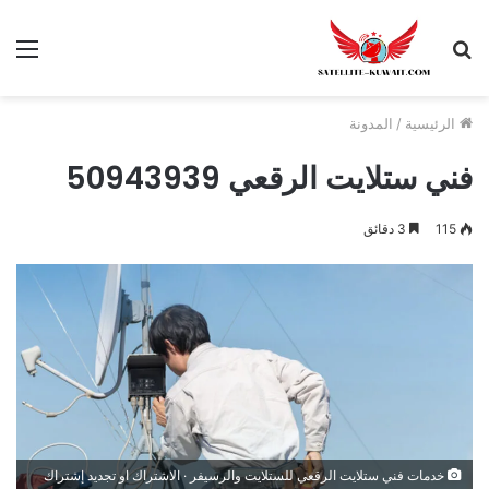
الرئيسية
/
المدونة
فني ستلايت الرقعي 50943939
115
3 دقائق
خدمات فني ستلايت الرقعي للستلايت والرسيفر · الاشتراك او تجديد إشتراك