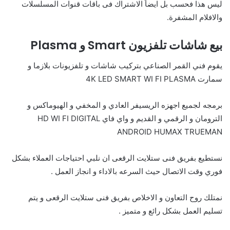
ليس هذا فحسب بل ايضاً الاشتراك فى باقات قنوات المسلسلات
والافلام المشفرة.
بيع شاشات تلفزيون Smart و Plasma
يقوم فني القمر الصناعي بتركيب شاشات و تلفزيونات بلازما و
سمارت 4K LED SMART WI FI PLASMA
برمجه لجميع اجهزه الريسيفر العادي و المخفي و الهيوماكس و
الترومان و الرقمي و القديم و واي فاي HD WI FI DIGITAL
ANDROID HUMAX TRUEMAN
نستطيع بفريق فنى ستلايت الرقعى ان نلبي احتياجات العملاء بشكل
فوري وقت الاتصال حيث السرعه بالاداء و انجاز العمل .
نمتلك روح التعاون و الاخلاص بفريق فنى ستلايت الرقعى و يتم
تسليم العمل بشكل رائع و متميز .