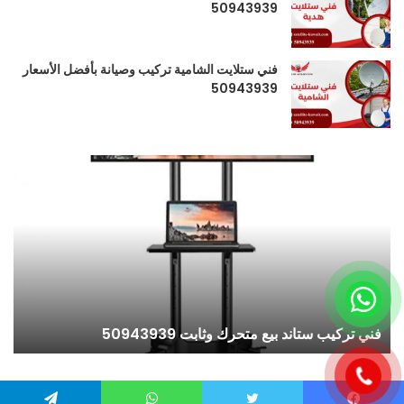
50943939
فني ستلايت الشامية تركيب وصيانة بأفضل الأسعار
50943939
فني تركيب ستاند بيع متحرك وثابت 50943939
فن