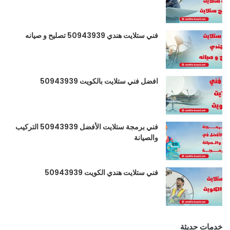
فني ستلايت هندي 50943939 تصليح و صيانه
افضل فني ستلايت بالكويت 50943939
فني برمجة ستلايت الأفضل 50943939 التركيب
والصيانة
فني ستلايت هندي الكويت 50943939
خدمات حديثة