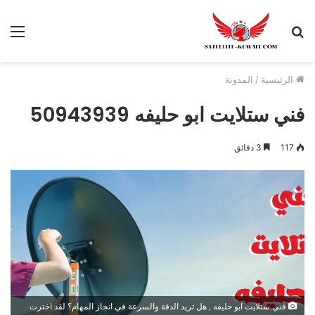
الرئيسية
/
المدونة
فني ستلايت ابو حليفه 50943939
117
3 دقائق
فني ستلايت ابو حليفه , هل تريد الدقة والسرعة في انجاز المهام؟ لقد اخترت